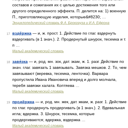
составов и сожигания их с целью достижения того или
другого определенного эффекта. П. делится на: 1) военную
П., приготовляющую изделия, которые&#8230; …
Энциклопедический словарь Ф.А. Брокгауза и И.А. Ефрона
вздёржка
— и, ж. прост. 1. Действие по глаг. вздернуть
17
вздергивать (в 1 знач.). 2. Продернутый шнурок, тесемка и т.
п …
Малый академический словарь
завя́зка
— и, род. мн. зок, дат. зкам, ж. 1. разг. Действие по
18
знач. глаг. завязать 1 завязывать. Завязка мешков. 2. То, чем
завязывают (веревка, тесемка, ленточка). Варвара
пропустила Ивана Ивановича вперед и долго молчала,
теребя завязки халата. Коптяева …
Малый академический словарь
продёржка
— и, род. мн. жек, дат. жкам, ж. разг. 1. Действие
19
по глаг. продернуть продергивать (в 1 знач.). 2. Вдевальная
игла; вдержка. 3. Шнурок, тесемка, которые
продергиваются; вдержка, вздержка …
Малый академический словарь