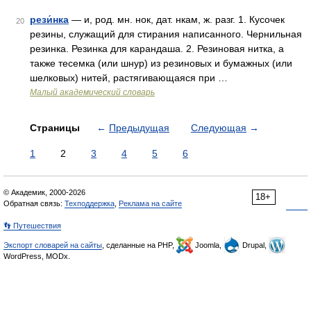
рези́нка
— и, род. мн. нок, дат. нкам, ж. разг. 1. Кусочек
20
резины, служащий для стирания написанного. Чернильная
резинка. Резинка для карандаша. 2. Резиновая нитка, а
также тесемка (или шнур) из резиновых и бумажных (или
шелковых) нитей, растягивающаяся при …
Малый академический словарь
Страницы
←
Предыдущая
Следующая
→
1
2
3
4
5
6
© Академик, 2000-2026
18+
Обратная связь:
Техподдержка
,
Реклама на сайте
👣 Путешествия
Экспорт словарей на сайты
, сделанные на PHP,
Joomla,
Drupal,
WordPress, MODx.