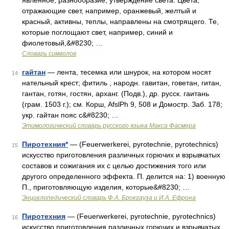
явленное, разнообразие, утверждение света. Цвета,
отражающие свет, например, оранжевый, желтый и
красный, активны, теплы, направлены на смотрящего. Те,
которые поглощают свет, например, синий и
фиолетовый,&#8230; …
Словарь символов
гайтан
— лента, тесемка или шнурок, на котором носят
14
нательный крест; фитиль , народн. гавитан, говетан, гитан,
гантан, готян, гостян, арханг. (Подв.), др. русск. гаитань
(грам. 1503 г.); см. Корш, AfslPh 9, 508 и Домостр. Заб. 178;
укр. гайтан пояс с&#8230; …
Этимологический словарь русского языка Макса Фасмера
Пиротехния*
— (Feuerwerkerei, pyrotechnie, pyrotechnics)
15
искусство приготовления различных горючих и взрывчатых
составов и сожигания их с целью достижения того или
другого определенного эффекта. П. делится на: 1) военную
П., приготовляющую изделия, которые&#8230; …
Энциклопедический словарь Ф.А. Брокгауза и И.А. Ефрона
Пиротехния
— (Feuerwerkerei, pyrotechnie, pyrotechnics)
16
искусство приготовления различных горючих и взрывчатых